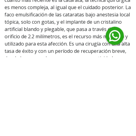
cuanto más reciente es la catarata, la técnica quirúrgica
es menos compleja, al igual que el cuidado posterior. La
faco emulsificación de las cataratas bajo anestesia local
tópica, solo con gotas, y el implante de un cristalino
artificial blando y plegable, que pasa a través de un
orificio de 2.2 milímetros, es el recurso más moderno y
utilizado para esta afección. Es una cirugía con una alta
tasa de éxito y con un período de recuperación breve,
donde la persona logra regresar a sus actividades en
un corto periodo de tiempo.
¿Qué es el Láser Femtosegundo?
El
Láser Femtosegundo
es un instrumento con
longitud de onda infrarroja de gran precisión. Una de
sus características distintivas es su reversibilidad, ya
que no produce corte de los tejidos, sino que los separa
colocando mínimas dosis de energía para producir una
disrupción entre las células. La otra característica es la